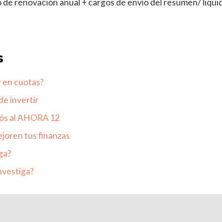
o de renovación anual + cargos de envío del resumen/ liqui
s
r en cuotas?
de invertir
ós al AHORA 12
ejoren tus finanzas
ga?
nvestiga?