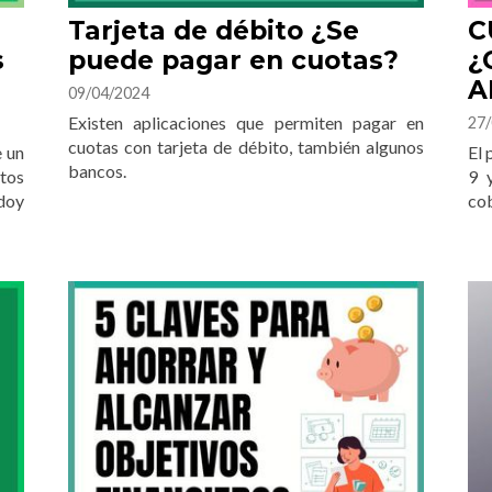
Tarjeta de débito ¿Se
C
s
puede pagar en cuotas?
¿
A
09/04/2024
Existen aplicaciones que permiten pagar en
27/
cuotas con tarjeta de débito, también algunos
e un
El 
bancos.
tos
9 
 doy
co