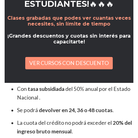
ESTUDIANTES!🔥🔥🔥
Clases grabadas que podes ver cuantas veces
necesites, sin límite de tiempo
¡Grandes descuentos y cuotas sin interés para
capacitarte!
VER CURSOS CON DESCUENTO
Con
tasa subsidiada
del 50% anual por el Estado
Nacional .
Se podrá
devolver en 24, 36 o 48 cuotas
.
La cuota del crédito no podrá exceder el
20% del
ingreso bruto mensual
.